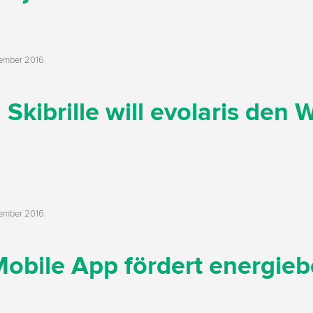
tember 2016
.
Skibrille will evolaris den 
tember 2016
.
 Mobile App fördert energie