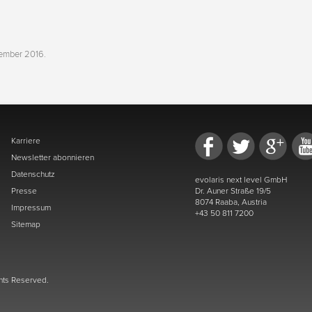
tember 2016
.
Karriere
Newsletter abonnieren
Datenschutz
evolaris next level GmbH
Presse
Dr. Auner Straße 19/5
8074 Raaba, Austria
Impressum
+43 50 811 7200
Sitemap
ghts Reserved.