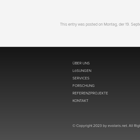
This entry was posted on
Montag, der 19. Sep
ÜBER UNS
LöSUNGEN
SERVICES
FORSCHUNG
REFERENZPROJEKTE
KONTAKT
© Copyright 2023 by evolaris.net. All Ri