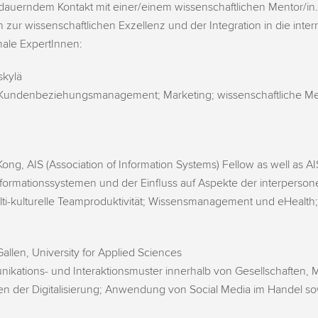
n dauerndem Kontakt mit einer/einem wissenschaftlichen Mentor/in.
zur wissenschaftlichen Exzellenz und der Integration in die int
nale ExpertInnen:
skylä
 Kundenbeziehungsmanagement; Marketing; wissenschaftliche Me
Kong, AIS (Association of Information Systems) Fellow as well as AI
formationssystemen und der Einfluss auf Aspekte der interperso
ti-kulturelle Teamproduktivität; Wissensmanagement und eHealth;
allen, University for Applied Sciences
kations- und Interaktionsmuster innerhalb von Gesellschaften,
n der Digitalisierung; Anwendung von Social Media im Handel sow