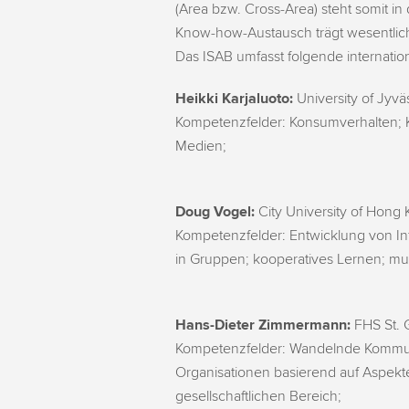
(Area bzw. Cross-Area) steht somit i
Know-how-Austausch trägt wesentlich 
Das ISAB umfasst folgende internatio
Heikki Karjaluoto:
University of Jyvä
Kompetenzfelder: Konsumverhalten;
Medien;
Doug Vogel:
City University of Hong 
Kompetenzfelder: Entwicklung von In
in Gruppen; kooperatives Lernen; mul
Hans-Dieter Zimmermann:
FHS St. G
Kompetenzfelder: Wandelnde Kommuni
Organisationen basierend auf Aspekte
gesellschaftlichen Bereich;