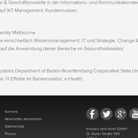
ur & Geschäftsmodelle in der Informations- und Kommunikationste
 auf IKT-Management; Kundennutzen;
ersity Melbourne
me einschließlich Wissensmanagement; IT und Strategie; Chang
 auf die Anwendung dieser Bereiche im Gesundheitssektor;
Systems Department of Baden-Wuerttemberg Cooperative State Un
; IT-Effekte im Bankensektor; e-Health;
Karriere
Newsletter abonnieren
Datenschutz
evolaris next level GmbH
Presse
Dr. Auner Straße 19/5