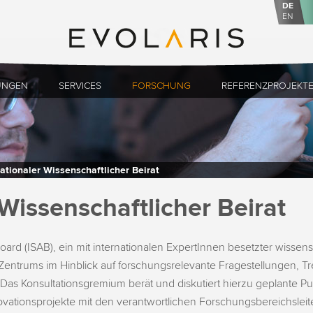
DE
EN
UNGEN
SERVICES
FORSCHUNG
REFERENZPROJEKT
nationaler Wissenschaftlicher Beirat
 Wissenschaftlicher Beirat
Board (ISAB), ein mit internationalen ExpertInnen besetzter wissensch
 Zentrums im Hinblick auf forschungsrelevante Fragestellungen, 
 Das Konsultationsgremium berät und diskutiert hierzu geplante P
vationsprojekte mit den verantwortlichen Forschungsbereichslei