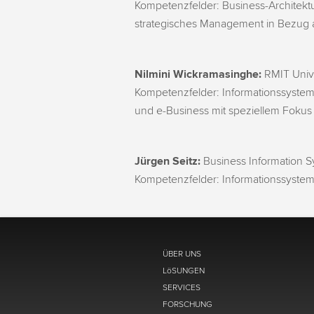
Kompetenzfelder: Business-Architekt
strategisches Management in Bezug
Nilmini Wickramasinghe:
RMIT Univ
Kompetenzfelder: Informationssyste
und e-Business mit speziellem Fokus
Jürgen Seitz:
Business Information 
Kompetenzfelder: Informationssysteme
ÜBER UNS
LöSUNGEN
SERVICES
FORSCHUNG