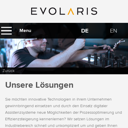
DE
EN
Menu
Zurück
Unsere Lösungen
Sie möchten innovative Technologien in ihrem Unternehmen
gewinnbringend einsetzen und durch den Einsatz digitaler
Assistenzsysteme neue Möglichkeiten der Prozessoptimierung und
Effizienzsteigerung kennenlernen? Wir setzen Lösungen im
Industriebereich schnell und unkompliziert um und geben Ihnen