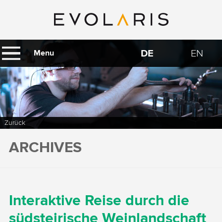
DE
EN
Menu
Zurück
ARCHIVES
Interaktive Reise durch die
südsteirische Weinlandschaft