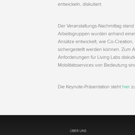
entwickeln, diskutiert.
Der Veranstaltungs-Nachmittag stand 
Arbeitsgruppen wurden anhand eines e
Ansätze entwickelt, wie Co-Creation, 
sichergestellt werden können. Zum 
Anforderungen für Living Labs diskuti
Mobilitätsservices von Bedeutung sin
Die Keynote-Präsentation steht
hier
zu
ÜBER UNS