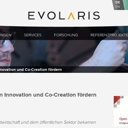
DE
EN
UNGEN
SERVICES
FORSCHUNG
REFERENZPROJEKT
novation und Co-Creation fördern
n Innovation und Co-Creation fördern
vatwirtschaft und dem öffentlichen Sektor bekamen