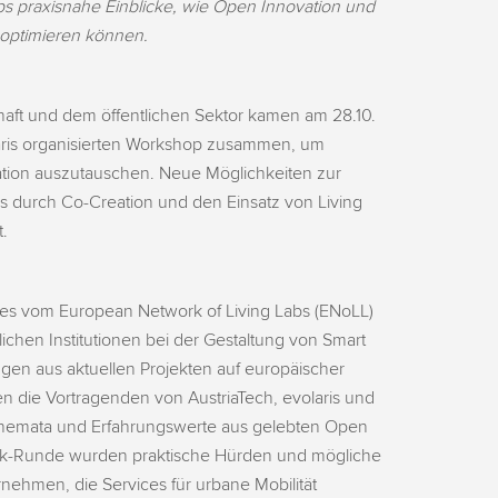
s praxisnahe Einblicke, wie Open Innovation und
 optimieren können.
haft und dem öffentlichen Sektor kamen am 28.10.
aris organisierten Workshop zusammen, um
ation auszutauschen. Neue Möglichkeiten zur
s durch Co-Creation und den Einsatz von Living
t.
bles vom European Network of Living Labs (ENoLL)
lichen Institutionen bei der Gestaltung von Smart
rungen aus aktuellen Projekten auf europäischer
en die Vortragenden von AustriaTech, evolaris und
emata und Erfahrungswerte aus gelebten Open
Talk-Runde wurden praktische Hürden und mögliche
ehmen, die Services für urbane Mobilität