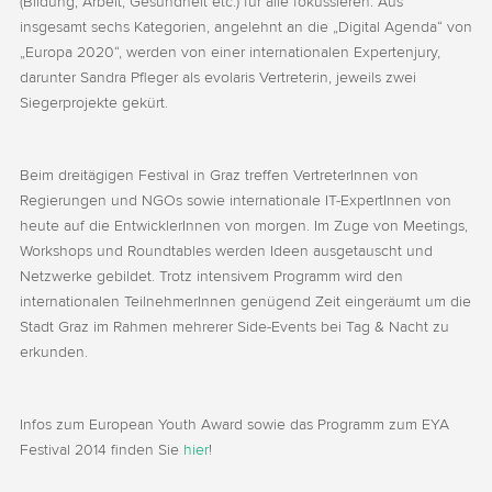
(Bildung, Arbeit, Gesundheit etc.) für alle fokussieren. Aus
insgesamt sechs Kategorien, angelehnt an die „Digital Agenda“ von
„Europa 2020“, werden von einer internationalen Expertenjury,
darunter Sandra Pfleger als evolaris Vertreterin, jeweils zwei
Siegerprojekte gekürt.
Beim dreitägigen Festival in Graz treffen VertreterInnen von
Regierungen und NGOs sowie internationale IT-ExpertInnen von
heute auf die EntwicklerInnen von morgen. Im Zuge von Meetings,
Workshops und Roundtables werden Ideen ausgetauscht und
Netzwerke gebildet. Trotz intensivem Programm wird den
internationalen TeilnehmerInnen genügend Zeit eingeräumt um die
Stadt Graz im Rahmen mehrerer Side-Events bei Tag & Nacht zu
erkunden.
Infos zum European Youth Award sowie das Programm zum EYA
Festival 2014 finden Sie
hier
!